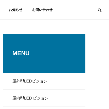
お知らせ
お問い合わせ
ウィンドウビジョン
窓面演出に最適！
MENU
屋外型LEDビジョン
液晶ディスプレイ
EMERGENCY AL
多種多様な製品をご用意
ART
CTION
屋内型LED ビジョン
防災・災害情報システ
ム