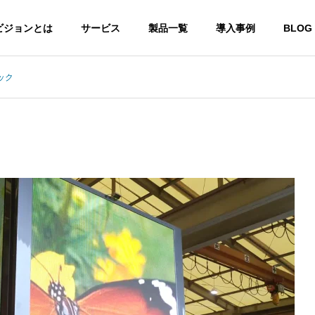
ビジョンとは
サービス
製品一覧
導入事例
BLOG
ック
Dビジョン
屋内型LEDビジョン
かく明るい！
超高精細ビジョンも登場！
EDビジョン
特殊型LEDビジョン
つ！
形状は自由自在！
ON
VISION RENTAL
PRODU
LEDビジョンレンタル
映像制作