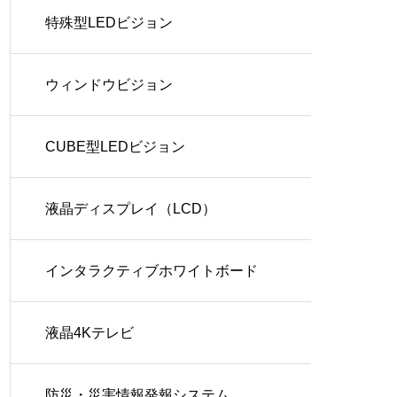
特殊型LEDビジョン
防災・災害情報発報システ
ム
緊急地震速報も！
ウィンドウビジョン
CUBE型LEDビジョン
液晶ディスプレイ（LCD）
インタラクティブホワイトボード
液晶4Kテレビ
防災・災害情報発報システム