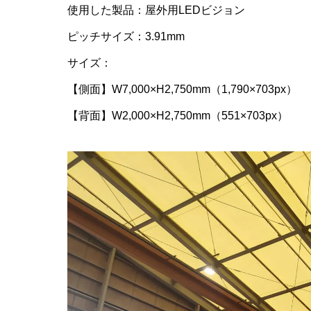
使用した製品：屋外用LEDビジョン
ピッチサイズ：3.91mm
サイズ：
【側面】W7,000×H2,750mm（1,790×703px）
【背面】W2,000×H2,750mm（551×703px）