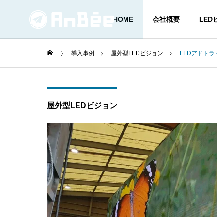
HOME
会社概要
LED
導入事例
屋外型LEDビジョン
LEDアドトラ
屋外型LE
防塵防水！とに
屋外型LEDビジョン
BLOG
SERVICE
業界ブログ
サービス
CUBE型L
かわいい！目立
LED VISI
PRODUCTS
LEDビジョン